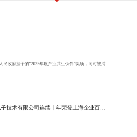
政府授予的“2025年度产业共生伙伴”奖项，同时被浦
以服务质量为引擎，书写高质量发展新篇章——上海吉电电子技术有限公司连续十年荣登上海企业百强榜单