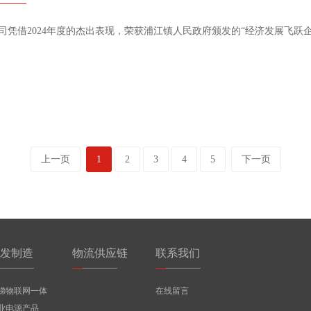
司凭借2024年度的杰出表现，荣获浦江镇人民政府颁发的“经济发展飞跃企
上一页
1
2
3
4
5
下一页
发制造
物流供应链
联系我们
梯物联网一体
在线留言
业电源产品