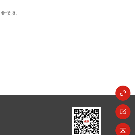
业”奖项。
在
回